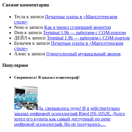
Свежие комментарии
Тесла
к записи
Печатные платы в «Манхэттенском
стиле»
Neno
к записи
Как я чинил сгоревший монитор
Dem
к записи
Terminal 1.9b — работаем с COM-портом
ДЕЙЛ
к записи
Terminal 1.9b — работаем с COM-портом
Булычев
к записи
Печатные платы в «Манхэттенском
стиле»
Алекс
к записи
Одноголосный музыкальный звонок
Популярное
Свершилось! Я заказал осциллограф!
Да, свершилось чудо! И я действительно
заказал цифровой осциллограф Rigol DS-1052E. Долго
хотел его купить как самый доступный по цене
цифровой осциллограф. Но не получалось.…