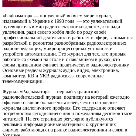
«Радіоаматор» — популярный во всем мире журнал,
издаваемый в Украине с 1993 года, — это увлекательный
путеводитель в мир радиоэлектроники для тех, кто ради
увлечения, ради своего хобби либо по роду своей
профессиональной деятельности работает в эфире, занимается
разработкой и ремонтом разнообразных радиоэлектронных,
радиопередающих, микропроцессорных устройств и
устройств автоматизации. Это журнал для тех, кто привык
работать со схемой на столе и с паяльником в руках, кто
своим призванием считает практическую радиоэлектронику.
Основные разделы журнала: аудио, видео, электроника,
компьютер, КВ и УКВ радиосвязь, современные
телекоммуникации.
Журнал «Радіоаматор» — первый украинский
радиолюбительский журнал, подписку на который ежегодно
оформляют вдвое больше читателей, чем на остальные
журналы аналогичного профиля. Его содержание отвечает
потребностям сегодняшнего дня и пожеланиям десятков тысяч
читателей. На его страницах регулярно публикуются
рекламно-информационные материалы о крупнейших
фирмах, работающих на рынке радиоэлектроники и связи в
Украине.