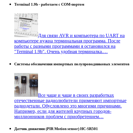
Terminal 1.9b - работаем с COM-портом
Для связи AVR и компьютера по UART на
компьютере нужна терминальная программа. После
работы с разными программами я остановился на
"Terminal 1.9b". Очень удобная терминалка.…
Системы обозначения импортных полупроводниковых элементов
Все чаще и чаще в своих разработках
отечественные радиолюбители применяют импортные
радиодетали. Обусловлено это многими причинами.
Например, если для жителей крупных городов-
миллионников проблем с приобретением…
Датчик движения (PIR Motion sensor) HC-SR501