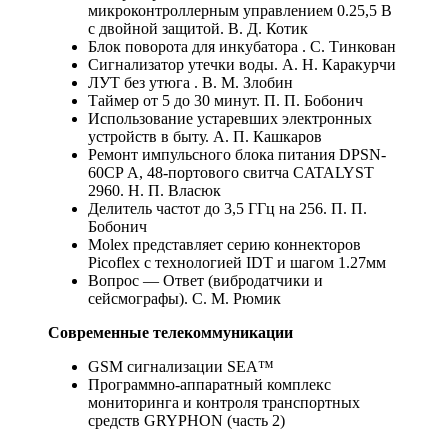
микроконтроллерным управлением 0.25,5 В
с двойной защитой. В. Д. Котик
Блок поворота для инкубатора . С. Тинкован
Сигнализатор утечки воды. А. Н. Каракурчи
ЛУТ без утюга . В. М. Злобин
Таймер от 5 до 30 минут. П. П. Бобонич
Использование устаревших электронных
устройств в быту. А. П. Кашкаров
Ремонт импульсного блока питания DPSN-
60CP А, 48-портового свитча CATALYST
2960. Н. П. Власюк
Делитель частот до 3,5 ГГц на 256. П. П.
Бобонич
Molex представляет серию коннекторов
Picoflex с технологией IDT и шагом 1.27мм
Вопрос — Ответ (вибродатчики и
сейсмографы). С. М. Рюмик
Современные телекоммуникации
GSM сигнализации SEA™
Программно-аппаратный комплекс
мониторинга и контроля транспортных
средств GRYPHON (часть 2)