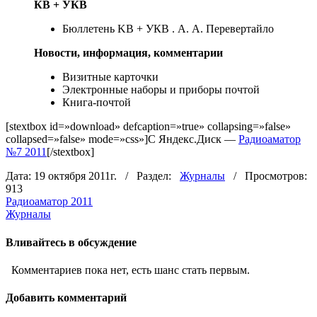
КВ + УКВ
Бюллетень KB + УКВ . А. А. Перевертайло
Новости, информация, комментарии
Визитные карточки
Электронные наборы и приборы почтой
Книга-почтой
[stextbox id=»download» defcaption=»true» collapsing=»false»
collapsed=»false» mode=»css»]С Яндекс.Диск —
Радиоаматор
№7 2011
[/stextbox]
Дата: 19 октября 2011г. / Раздел:
Журналы
/ Просмотров:
913
Радиоаматор 2011
Журналы
Вливайтесь в обсуждение
Комментариев пока нет, есть шанс стать первым.
Добавить комментарий