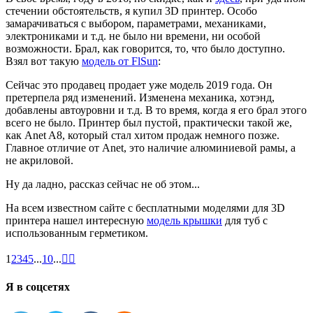
стечении обстоятельств, я купил 3D принтер. Особо
замарачиваться с выбором, параметрами, механиками,
электрониками и т.д. не было ни времени, ни особой
возможности. Брал, как говорится, то, что было доступно.
Взял вот такую
модель от FlSun
:
Сейчас это продавец продает уже модель 2019 года. Он
претерпела ряд изменений. Изменена механика, хотэнд,
добавлены автоуровни и т.д. В то время, когда я его брал этого
всего не было. Принтер был пустой, практически такой же,
как Anet A8, который стал хитом продаж немного позже.
Главное отличие от Anet, это наличие алюминиевой рамы, а
не акриловой.
Ну да ладно, рассказ сейчас не об этом...
На всем известном сайте с бесплатными моделями для 3D
принтера нашел интересную
модель крышки
для туб с
использованным герметиком.
1
2
3
4
5
...
10
...


Я в соцсетях