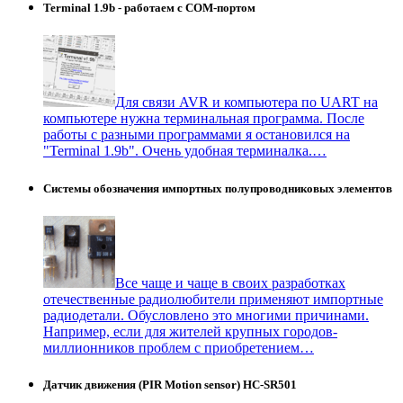
Terminal 1.9b - работаем с COM-портом
Для связи AVR и компьютера по UART на
компьютере нужна терминальная программа. После
работы с разными программами я остановился на
"Terminal 1.9b". Очень удобная терминалка.…
Системы обозначения импортных полупроводниковых элементов
Все чаще и чаще в своих разработках
отечественные радиолюбители применяют импортные
радиодетали. Обусловлено это многими причинами.
Например, если для жителей крупных городов-
миллионников проблем с приобретением…
Датчик движения (PIR Motion sensor) HC-SR501