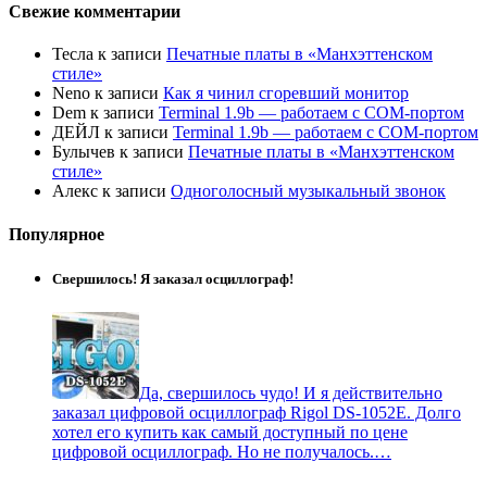
Свежие комментарии
Тесла
к записи
Печатные платы в «Манхэттенском
стиле»
Neno
к записи
Как я чинил сгоревший монитор
Dem
к записи
Terminal 1.9b — работаем с COM-портом
ДЕЙЛ
к записи
Terminal 1.9b — работаем с COM-портом
Булычев
к записи
Печатные платы в «Манхэттенском
стиле»
Алекс
к записи
Одноголосный музыкальный звонок
Популярное
Свершилось! Я заказал осциллограф!
Да, свершилось чудо! И я действительно
заказал цифровой осциллограф Rigol DS-1052E. Долго
хотел его купить как самый доступный по цене
цифровой осциллограф. Но не получалось.…