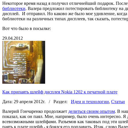
Некоторое время назад я получил отличнейший подарок. Посл
библиотеки
. Валера предложил потестировать библиотеку на д
дисплей. И отправил. Но каково же было мое удивление, когда 
библиотеки на различных типах дисплеев, так сказать, потести
Вот что было в посылке:
29.04.2012
Как припаять шлейф дисплея Nokia 1202 к печатной плате
Дата: 29 апреля 2012г. / Раздел:
Идеи и технологии
,
Статьи
/
Валерий Гончаренко продолжает
делиться своим опытом
. В на
показал, как он паял. Мне, например, было очень интересно. Я
всевозможными шлейфами. Разъемов как таковых под эти шлейфы
паять к плате шлейф - я боялся его поплавить. Итак, слово Вале