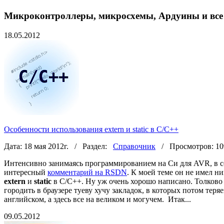
Микроконтроллеры, микросхемы, Ардуины и все
18.05.2012
Особенности использования extern и static в C/C++
Дата: 18 мая 2012г. / Раздел:
Справочник
/ Просмотров: 10
Интенсивно занимаясь программированием на Си для AVR, в сет
интересный
комментарий на RSDN
. К моей теме он не имел 
extern
и
static
в C/C++. Ну уж очень хорошо написано. Толково 
городить в браузере туеву хучу закладок, в которых потом теря
английском, а здесь все на великом и могучем. Итак...
09.05.2012