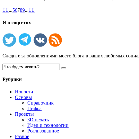


...
5
6
7
8
9
...


Я в соцсетях
Следите за обновлениями моего блога в ваших любимых социа
Рубрики
Новости
Основы
Справочник
Цифра
Проекты
3D печать
Идеи и технологии
Реализованное
Разное