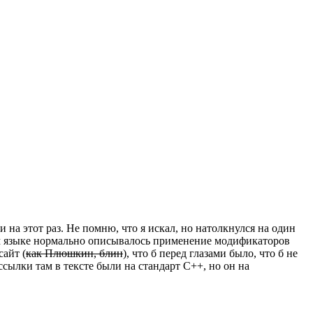
а этот раз. Не помню, что я искал, но натолкнулся на один
ком языке нормально описывалось применение модификаторов
сайт (
как Плюшкин, блин
), что б перед глазами было, что б не
ссылки там в тексте были на стандарт С++, но он на