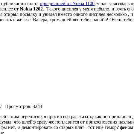
е публикации поста
про дисплей от Nokia 1100
, у нас завязалась
исплее от
Nokia 1202
. Такого дисплея у меня небыло, и взять ег
я открыл посылку и увидел вместо одного дисплея несколько , и 
ровать в железе. Валера, громаднейшее тебе спасибо! Очень тебе 
 Просмотров: 3243
шей с ним переписке, я просил его рассказать, как он припаивал
 думал, что шлейф сразу же поплавится от прикосновения паяльни
 нет, а демонтировать со старых плат - тот еще гемор? феном -
ре.