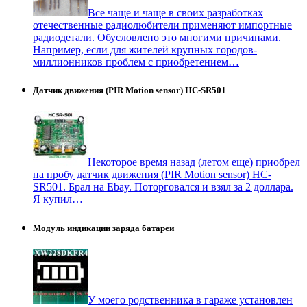
Все чаще и чаще в своих разработках
отечественные радиолюбители применяют импортные
радиодетали. Обусловлено это многими причинами.
Например, если для жителей крупных городов-
миллионников проблем с приобретением…
Датчик движения (PIR Motion sensor) HC-SR501
Некоторое время назад (летом еще) приобрел
на пробу датчик движения (PIR Motion sensor) HC-
SR501. Брал на Ebay. Поторговался и взял за 2 доллара.
Я купил…
Модуль индикации заряда батареи
У моего родственника в гараже установлен