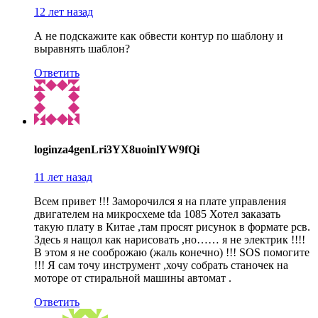
12 лет назад
А не подскажите как обвести контур по шаблону и
выравнять шаблон?
Ответить
loginza4genLri3YX8uoinlYW9fQi
11 лет назад
Всем привет !!! Заморочился я на плате управления
двигателем на микросхеме tda 1085 Хотел заказать
такую плату в Китае ,там просят рисунок в формате рсв.
Здесь я нащол как нарисовать ,но…… я не электрик !!!!
В этом я не сооброжаю (жаль конечно) !!! SOS помогите
!!! Я сам точу инструмент ,хочу собрать станочек на
моторе от стиральной машины автомат .
Ответить