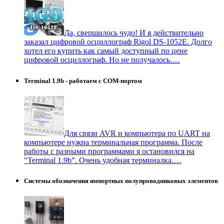
Да, свершилось чудо! И я действительно
заказал цифровой осциллограф Rigol DS-1052E. Долго
хотел его купить как самый доступный по цене
цифровой осциллограф. Но не получалось.…
Terminal 1.9b - работаем с COM-портом
Для связи AVR и компьютера по UART на
компьютере нужна терминальная программа. После
работы с разными программами я остановился на
"Terminal 1.9b". Очень удобная терминалка.…
Системы обозначения импортных полупроводниковых элементов